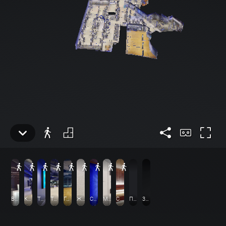
Вход / Ресепшен
Кардио
Тренажерный зал
Тренажерный зал
Групповые тренировки
Женская раздевалка
Сауна
Мужская раздевалка
Сауна
План клуба
3D-режим